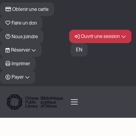
Aller au contenu principal
Obtenir une carte
Faire un don
Ouvrir une session
Nous joindre
EN
Réserver
Imprimer
Payer