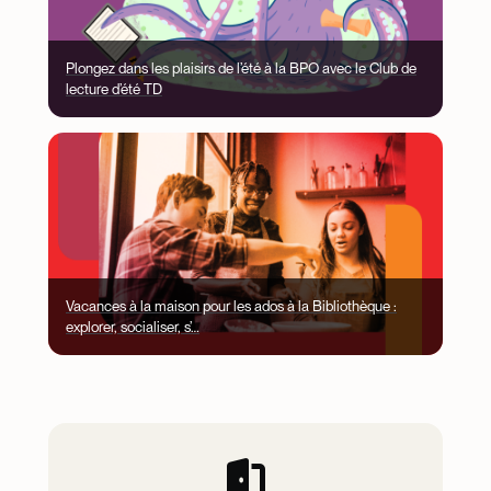
Plongez dans les plaisirs de l’été à la BPO avec le Club de
lecture d’été TD
Image
Vacances à la maison pour les ados à la Bibliothèque :
explorer, socialiser, s’…
Jump Menu