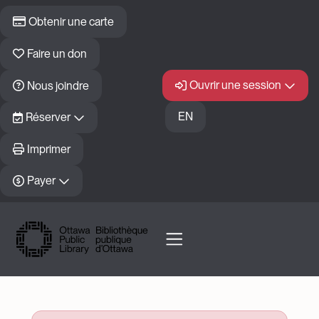
Aller au contenu principal
Obtenir une carte
Faire un don
Ouvrir une session
Nous joindre
EN
Réserver
Imprimer
Payer