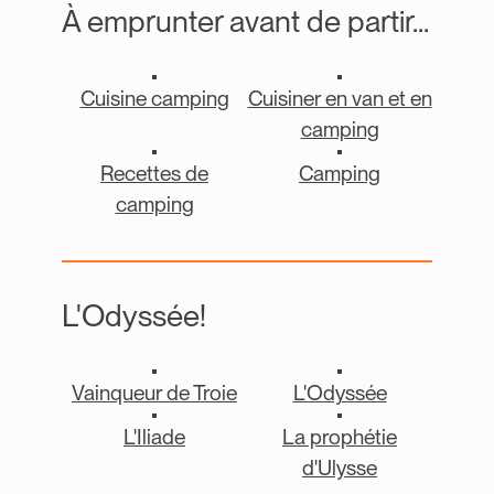
À emprunter avant de partir...
Catalogue Item
Catalogue Item
Cuisine camping
Cuisiner en van et en
camping
Catalogue Item
Catalogue Item
Recettes de
Camping
camping
L'Odyssée!
Catalogue Item
Catalogue Item
Vainqueur de Troie
L'Odyssée
Catalogue Item
Catalogue Item
L'Iliade
La prophétie
d'Ulysse