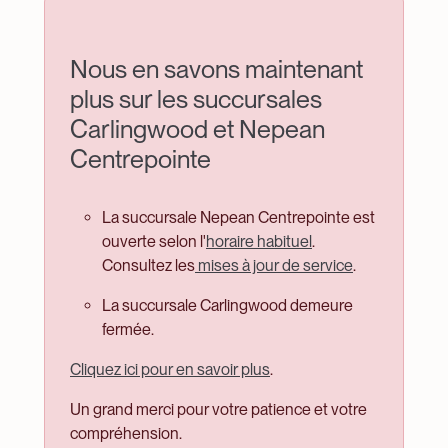
Bienvenue
Nous en savons maintenant
à
plus sur les succursales
la
Carlingwood et Nepean
Bibliothèque
Centrepointe
publique
La succursale Nepean Centrepointe est
d'Ottawa
ouverte selon l'
horaire habituel
.
Consultez les
mises à jour de service
.
La succursale Carlingwood demeure
fermée.
Cliquez ici pour en savoir plus
.
Un grand merci pour votre patience et votre
compréhension.